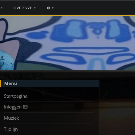
F
OVER VZP
⚙️
Menu
Startpagina
Inloggen ⌨️
Muziek
Tijdlijn