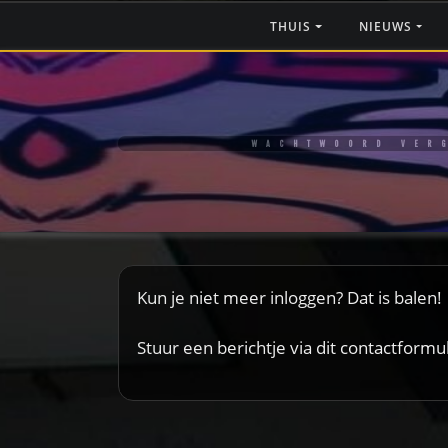
Ga
THUIS
NIEUWS
naar
de
inhoud
WACHTWOORD VER
Kun je niet meer inloggen? Dat is balen!
Stuur een berichtje via
dit contactformul