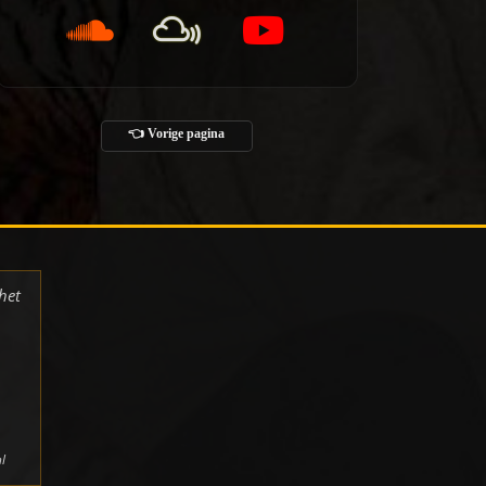
👈 Vorige pagina
het
l