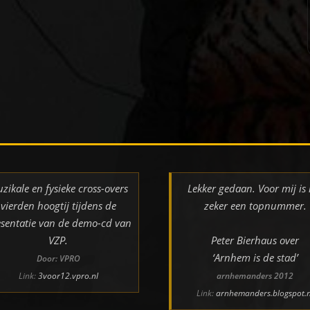
zikale en fysieke cross-overs
Lekker gedaan. Voor mij is 
vierden hoogtij tijdens de
zeker een topnummer.
sentatie van de demo-cd van
VZP.
Peter Bierhaus over
‘Arnhem is de stad’
Door: VPRO
Link:
3voor12.vpro.nl
arnhemanders 2012
Link:
arnhemanders.blogspot.n