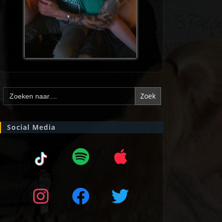
Zoek
naar:
Social Media