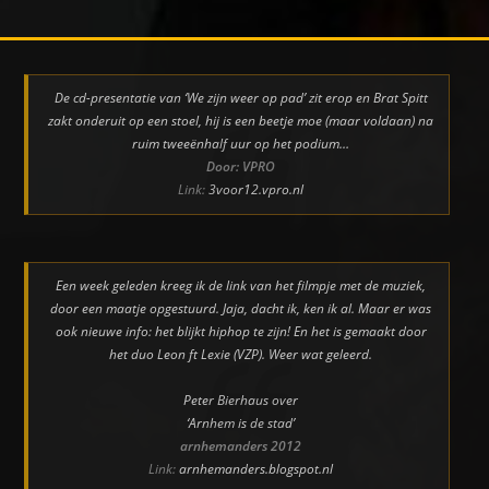
De cd-presentatie van ‘We zijn weer op pad’ zit erop en Brat Spitt
zakt onderuit op een stoel, hij is een beetje moe (maar voldaan) na
ruim tweeënhalf uur op het podium…
Door: VPRO
Link:
3voor12.vpro.nl
Een week geleden kreeg ik de link van het filmpje met de muziek,
door een maatje opgestuurd. Jaja, dacht ik, ken ik al. Maar er was
ook nieuwe info: het blijkt hiphop te zijn! En het is gemaakt door
het duo Leon ft Lexie (VZP). Weer wat geleerd.
Peter Bierhaus over
‘Arnhem is de stad’
arnhemanders 2012
Link:
arnhemanders.blogspot.nl