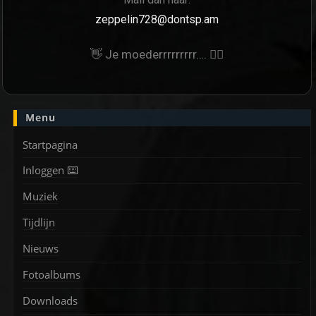
zeppelin728@dontsp.am
👋 Je moederrrrrrrrr…. 🙋‍♀
Menu
Startpagina
Inloggen ⌨️
Muziek
Tijdlijn
Nieuws
Fotoalbums
Downloads