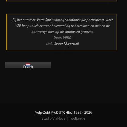
Bij het nummer ‘Vette Shit’ waarbij saxofonist Jur participeert, weet
VZP het publiek er weer helemaal bij te betrekken en deinen de
aanwezige mee op de sounds en grooves.
Door: VPRO
Link:
3voor12.vpro.nl
Dutch
Velp-Zuid Pro
DUTCH
iez 1989 - 2026
Studio ViaNova
|
Tooljunkie