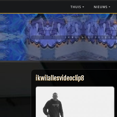
Ga
THUIS
NIEUWS
naar
de
inhoud
IKWILALLESVIDEO
ikwilallesvideoclip8