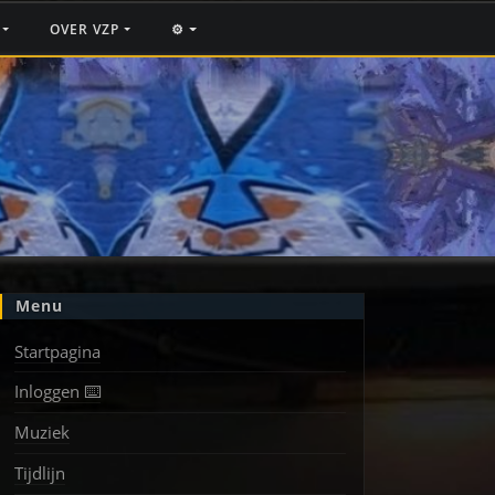
F
OVER VZP
⚙️
Menu
Startpagina
Inloggen ⌨️
Muziek
Tijdlijn