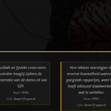
zikale en fysieke cross-overs
Hun teksten overstijgen 
vierden hoogtij tijdens de
enorme hoeveelheid wann
sentatie van de demo-cd van
gangstah rappertjes, want
VZP.
heeft tekstueel daadwerkel
wat te vertellen.
Door: VPRO
Link:
3voor12.vpro.nl
Door: VPRO
Link:
3voor12.vpro.nl