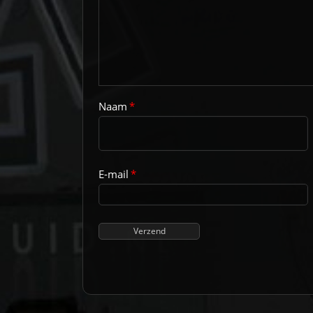
Naam
*
E-mail
*