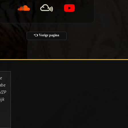
👈 Vorige pagina
de
abe
 VZP
ijk