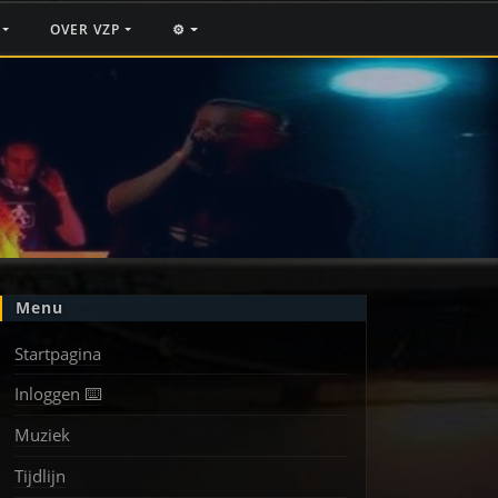
F
OVER VZP
⚙️
Menu
Startpagina
Inloggen ⌨️
Muziek
Tijdlijn