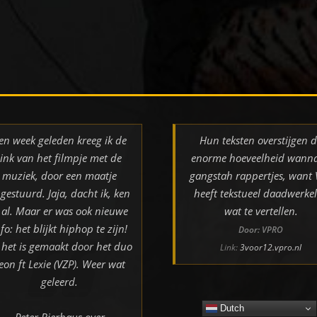
en week geleden kreeg ik de
Hun teksten overstijgen 
link van het filmpje met de
enorme hoeveelheid wann
muziek, door een maatje
gangstah rappertjes, want
gestuurd. Jaja, dacht ik, ken
heeft tekstueel daadwerkel
k al. Maar er was ook nieuwe
wat te vertellen.
nfo: het blijkt hiphop te zijn!
Door: VPRO
 het is gemaakt door het duo
Link:
3voor12.vpro.nl
eon ft Lexie (VZP). Weer wat
geleerd.
Dutch
Peter Bierhaus over