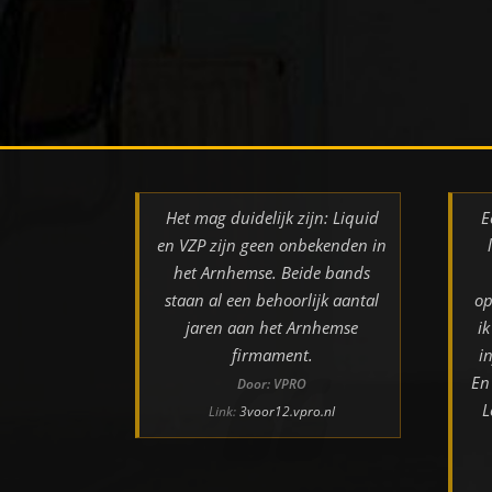
Het mag duidelijk zijn: Liquid
E
en VZP zijn geen onbekenden in
het Arnhemse. Beide bands
staan al een behoorlijk aantal
op
jaren aan het Arnhemse
i
firmament.
i
En
Door: VPRO
L
Link:
3voor12.vpro.nl