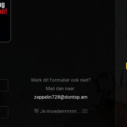
Werk dit formulier ook niet?
Mail dan naar:
zeppelin728@dontsp.am
👋 Je moederrrrrrrrr…. 🙋‍♀