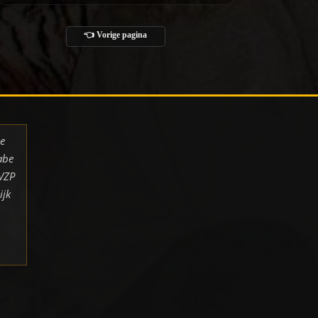
👈 Vorige pagina
de
abe
 VZP
ijk