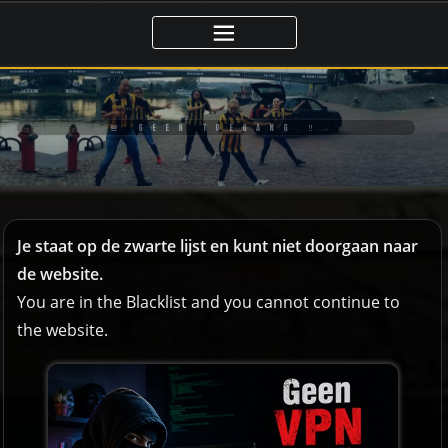
Ga
naar
de
inhoud
🚨 GEEN TOEGANG ‼️
Je staat op de zwarte lijst en kunt niet doorgaan naar
de website.
You are in the Blacklist and you cannot continue to
the website.