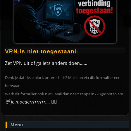
VPN is niet toegestaan!
Zet VPN uit of ga iets anders doen……
Denk je dat deze block onterecht is? Mail dan via
dit formulier
een
bezwaar.
Werk dit formulier ook niet? Mail dan naar:
zeppelin728@dontsp.am
👋 Je moederrrrrrrrr….
🙋‍♀️
Menu