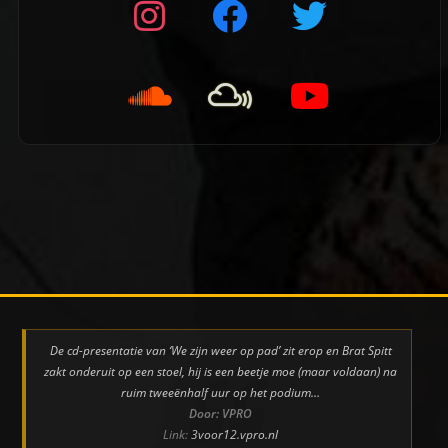
👈 Vorige pagina
De cd-presentatie van ‘We zijn weer op pad’ zit erop en Brat Spitt
zakt onderuit op een stoel, hij is een beetje moe (maar voldaan) na
ruim tweeënhalf uur op het podium…
Door: VPRO
Link:
3voor12.vpro.nl