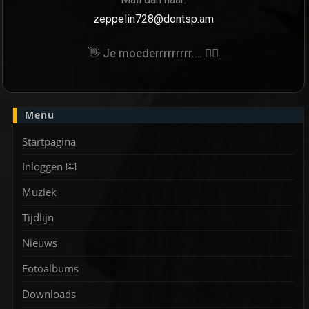
zeppelin728@dontsp.am
👋 Je moederrrrrrrrr…. 🙋‍♀
Menu
Startpagina
Inloggen ⌨️
Muziek
Tijdlijn
Nieuws
Fotoalbums
Downloads