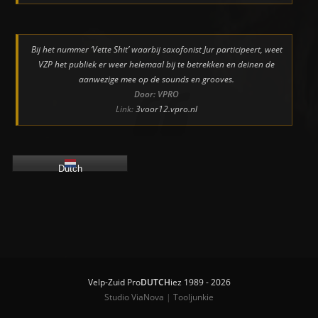
Bij het nummer ‘Vette Shit’ waarbij saxofonist Jur participeert, weet
VZP het publiek er weer helemaal bij te betrekken en deinen de
aanwezige mee op de sounds en grooves.
Door: VPRO
Link:
3voor12.vpro.nl
Dutch
Velp-Zuid Pro
DUTCH
iez 1989 - 2026
Studio ViaNova
|
Tooljunkie