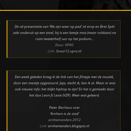
De cd-presentatie van ‘We zijn weer op pad’ zit erop en Brat Spitt
zakt onderuit op een stoel, hij is een beetje moe (maar voldaan) na
ruim tweeënhalf uur op het podium…
Door: VPRO
Link:
3voor12.vpro.nl
Een week geleden kreeg ik de link van het filmpje met de muziek,
door een maatje opgestuurd. Jaja, dacht ik, ken ik al. Maar er was
ook nieuwe info: het blijkt hiphop te zijn! En het is gemaakt door
het duo Leon ft Lexie (VZP). Weer wat geleerd.
Peter Bierhaus over
‘Arnhem is de stad’
arnhemanders 2012
Link:
arnhemanders.blogspot.nl