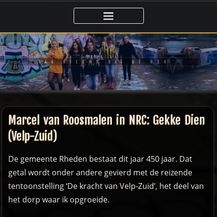
Ga
naar
de
inhoud
TAG NIEUWS UIT DE 026
Marcel van Roosmalen in NRC: Gekke Dien
(Velp-Zuid)
De gemeente Rheden bestaat dit jaar 450 jaar. Dat
getal wordt onder andere gevierd met de reizende
tentoonstelling ‘De kracht van Velp-Zuid’, het deel van
het dorp waar ik opgroeide.