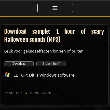
Ga
naar
de
inhoud
Download sample: 1 hour of scary
Halloween sounds (MP3)
Leuk voor geluidseffecten binnen of buiten.
Broken link?
Download
LET OP: Dit is Windows software!
DOOR
LEXIE
MUZIEK MAKEN