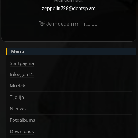
zeppelin728@dontsp.am
👋 Je moederrrrrrrrr…. 🙋‍♀
Menu
Startpagina
Inloggen ⌨️
Muziek
Tijdlijn
Nieuws
Fotoalbums
Downloads