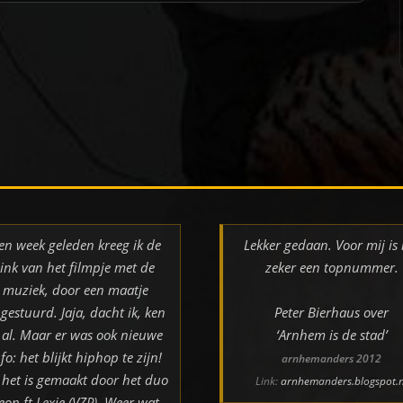
en week geleden kreeg ik de
Lekker gedaan. Voor mij is 
link van het filmpje met de
zeker een topnummer.
muziek, door een maatje
gestuurd. Jaja, dacht ik, ken
Peter Bierhaus over
k al. Maar er was ook nieuwe
‘Arnhem is de stad’
nfo: het blijkt hiphop te zijn!
arnhemanders 2012
 het is gemaakt door het duo
Link:
arnhemanders.blogspot.n
eon ft Lexie (VZP). Weer wat