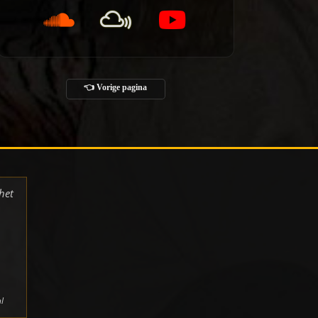
👈 Vorige pagina
het
l