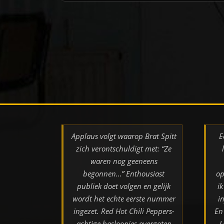
Applaus volgt waarop Brat Spitt
E
zich verontschuldigt met: “Ze
waren nog geeneens
begonnen…” Enthousiast
op
publiek doet volgen en gelijk
i
wordt het echte eerste nummer
i
ingezet. Red Hot Chili Peppers-
En
achtige basloopjes overgoten
L