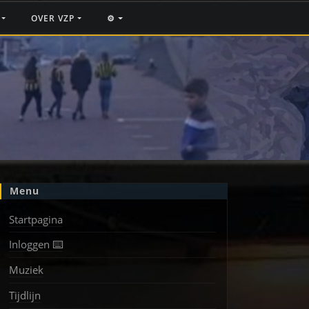
F
OVER VZP
⚙️
Menu
Startpagina
Inloggen ⌨️
Muziek
Tijdlijn