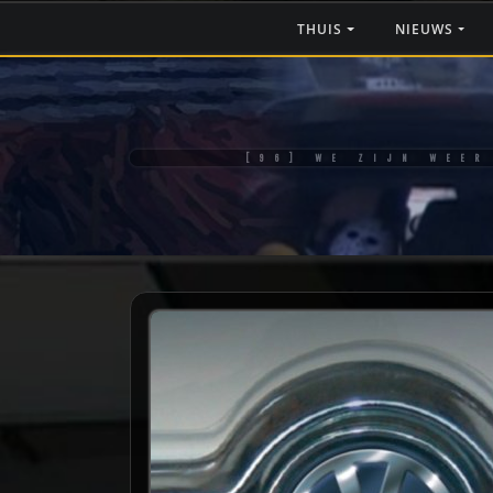
Ga
THUIS
NIEUWS
naar
de
inhoud
[96] WE ZIJN WEER