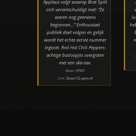
Applaus volgt waarop Brat Spitt
zich verontschuldigt met: “Ze
waren nog geeneens
lu
begonnen…” Enthousiast
he
publiek doet volgen en gelijk
wordt het echte eerste nummer
m
ingezet. Red Hot Chili Peppers-
achtige basloopjes overgoten
met een ska-sax.
Door: VPRO
Link:
3voor12.vpro.nl