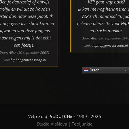
Ben je depressief of onwijs
VZP gaat way back?
vrolijk en wil dit zo houden
Ik kan me nog herinneren 
ister dan naar deze plaat. Ik
VZP zich minimaal 10 jaa
b nog geen live-show kunnen
geleden al inzette voor Hi
bijwonen van deze jongens
en tracks maakte.
aar volgens mij is dat echt
Door: Alien
(30 september 200
een feestje.
Link:
hiphopgemeenschap.nl
Door: Alien
(30 september 2007)
Link:
hiphopgemeenschap.nl
Dutch
Velp-Zuid Pro
DUTCH
iez 1989 - 2026
Studio ViaNova
|
Tooljunkie