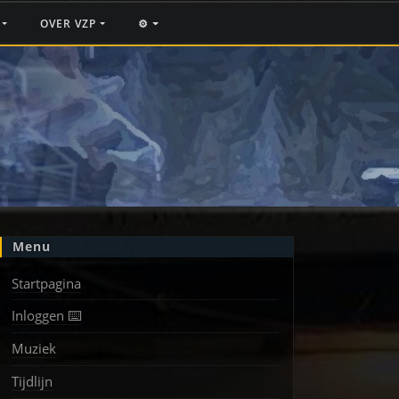
F
OVER VZP
⚙️
Menu
Startpagina
Inloggen ⌨️
Muziek
Tijdlijn