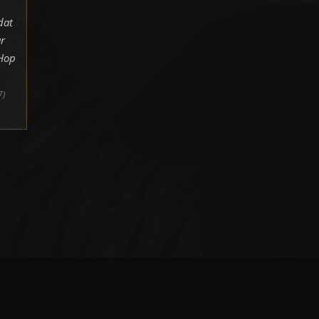
dat
r
pHop
7)