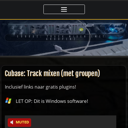
Ga
naar
de
inhoud
CUBASE: TRACK MIXEN (MET
GROUPEN)
Cubase: Track mixen (met groupen)
Inclusief links naar gratis plugins!
LET OP: Dit is Windows software!
MUTED