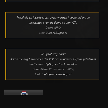
Muzikale en fysieke cross-overs vierden hoogtij tijdens de
presentatie van de demo-cd van VZP.
Door: VPRO
Link:
3voor12.vpro.nl
VZP gaat way back?
Ik kan me nog herinneren dat VZP zich minimaal 10 jaar geleden al
inzette voor HipHop en tracks maakte.
Door: Alien
(30 september 2007)
Link:
hiphopgemeenschap.nl
Dutch