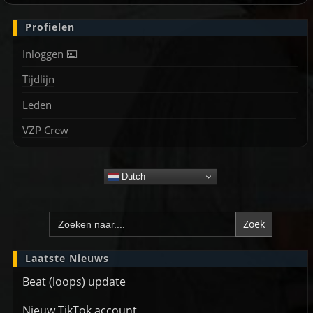
Profielen
Inloggen ⌨️
Tijdlijn
Leden
VZP Crew
Dutch
Zoek
naar:
Laatste Nieuws
Beat (loops) update
Nieuw TikTok account