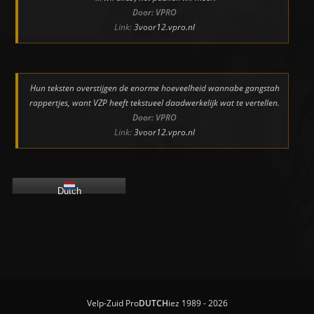
Door: VPRO
Link:
3voor12.vpro.nl
Hun teksten overstijgen de enorme hoeveelheid wannabe gangstah
rappertjes, want VZP heeft tekstueel daadwerkelijk wat te vertellen.
Door: VPRO
Link:
3voor12.vpro.nl
Dutch
Velp-Zuid Pro
DUTCH
iez 1989 - 2026