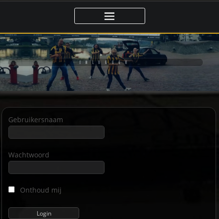
Ga
naar
de
inhoud
INLOGGEN
Gebruikersnaam
Wachtwoord
Onthoud mij