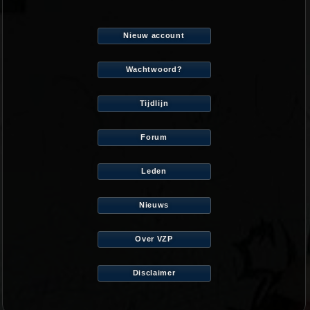
Nieuw account
Wachtwoord?
Tijdlijn
Forum
Leden
Nieuws
Over VZP
Disclaimer