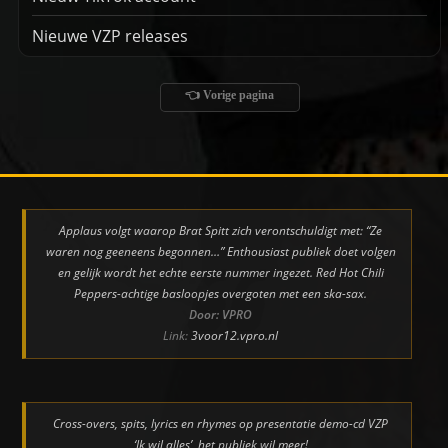
Nieuwe VZP releases
👈 Vorige pagina
Applaus volgt waarop Brat Spitt zich verontschuldigt met: “Ze
waren nog geeneens begonnen…” Enthousiast publiek doet volgen
en gelijk wordt het echte eerste nummer ingezet. Red Hot Chili
Peppers-achtige basloopjes overgoten met een ska-sax.
Door: VPRO
Link:
3voor12.vpro.nl
Cross-overs, spits, lyrics en rhymes op presentatie demo-cd VZP
‘Ik wil alles’, het publiek wil meer!