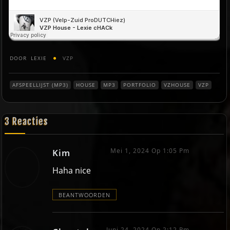
DOOR
LEXIE
VZP
AFSPEELLIJST (MP3)
HOUSE
MP3
PORTFOLIO
VZHOUSE
VZP
3 Reacties
Mei 1, 2024 Op 1:05 Pm
Kim
Haha nice
BEANTWOORDEN
Juni 24, 2024 Op 2:12 Pm