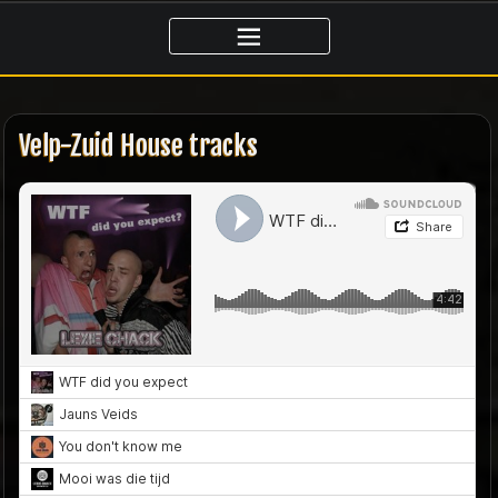
Ga
naar
de
inhoud
Velp-Zuid House tracks