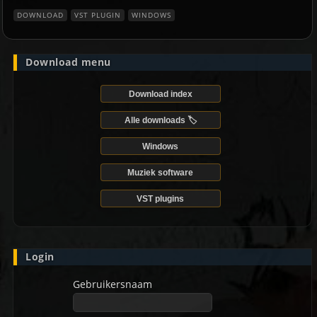
DOWNLOAD
VST PLUGIN
WINDOWS
Download menu
Download index
Alle downloads 🏷️
Windows
Muziek software
VST plugins
Login
Gebruikersnaam