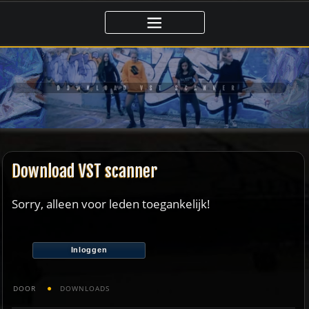
Ga
naar
de
inhoud
DOWNLOAD VST SCANNER
Download VST scanner
Sorry, alleen voor leden toegankelijk!
Inloggen
DOOR
DOWNLOADS