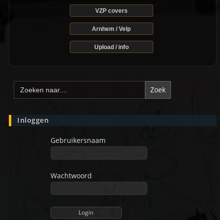
VZP covers
Arnhem / Velp
Upload / info
Zoek
naar:
Inloggen
Gebruikersnaam
Wachtwoord