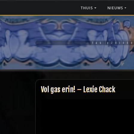
Ga
THUIS
NIEUWS
naar
de
inhoud
TAG VZVIDE
Vol gas erin! – Lexie Chack