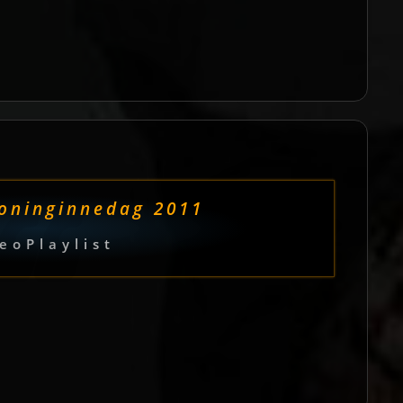
oninginnedag 2011
eoPlaylist