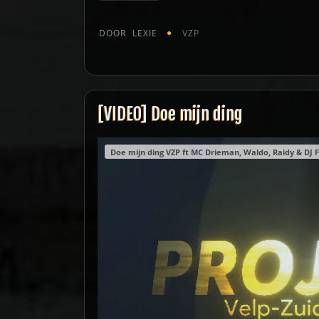
DOOR
LEXIE
VZP
[VIDEO] Doe mijn ding
Doe mijn ding VZP ft MC Drieman, Waldo, Raidy & DJ F