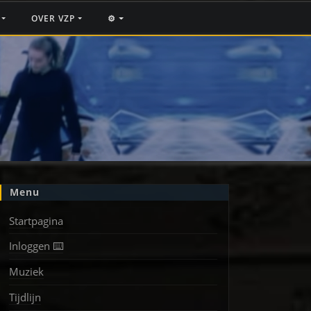
F
OVER VZP
⚙️
Menu
Startpagina
Inloggen ⌨️
Muziek
Tijdlijn