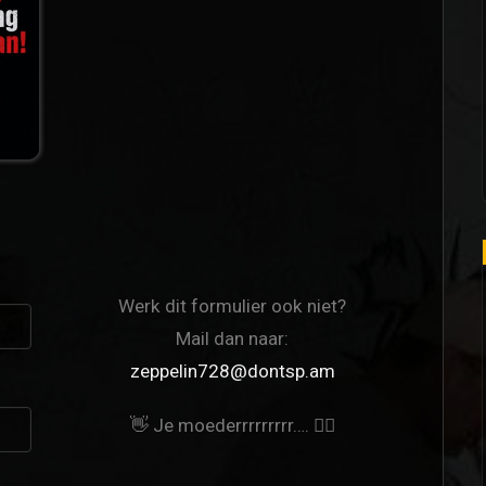
Werk dit formulier ook niet?
Mail dan naar:
zeppelin728@dontsp.am
👋 Je moederrrrrrrrr…. 🙋‍♀