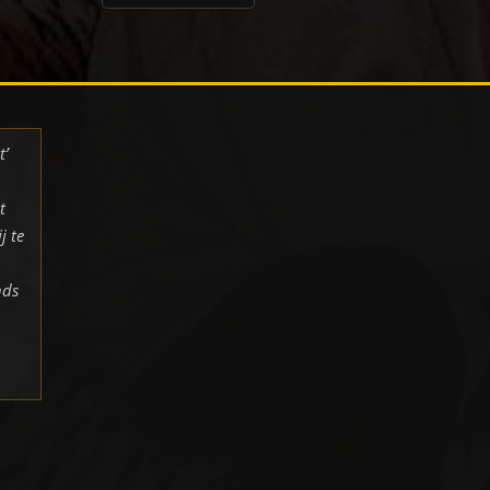
t’
t
j te
nds