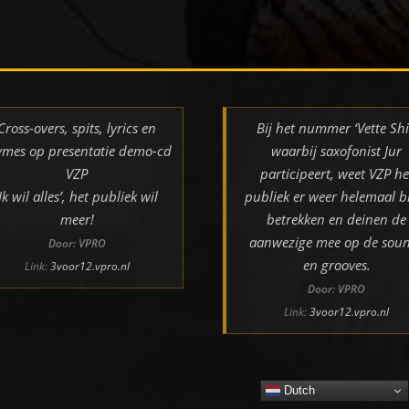
Cross-overs, spits, lyrics en
Bij het nummer ‘Vette Shi
ymes op presentatie demo-cd
waarbij saxofonist Jur
VZP
participeert, weet VZP he
‘Ik wil alles’, het publiek wil
publiek er weer helemaal bi
meer!
betrekken en deinen de
aanwezige mee op de sou
Door: VPRO
en grooves.
Link:
3voor12.vpro.nl
Door: VPRO
Link:
3voor12.vpro.nl
Dutch