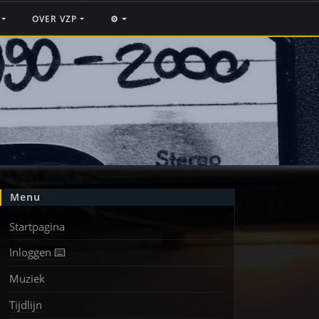
F
OVER VZP
⚙️
Menu
Startpagina
Inloggen ⌨️
Muziek
Tijdlijn