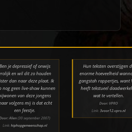
Ben je depressief of onwijs
Hun teksten overstijgen 
vrolijk en wil dit zo houden
enorme hoeveelheid wann
ister dan naar deze plaat. Ik
gangstah rappertjes, want
b nog geen live-show kunnen
heeft tekstueel daadwerkel
bijwonen van deze jongens
wat te vertellen.
aar volgens mij is dat echt
Door: VPRO
een feestje.
Link:
3voor12.vpro.nl
Door: Alien
(30 september 2007)
Link:
hiphopgemeenschap.nl