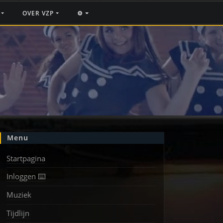
F
OVER VZP
⚙️
Menu
Startpagina
Inloggen ⌨️
Muziek
Tijdlijn