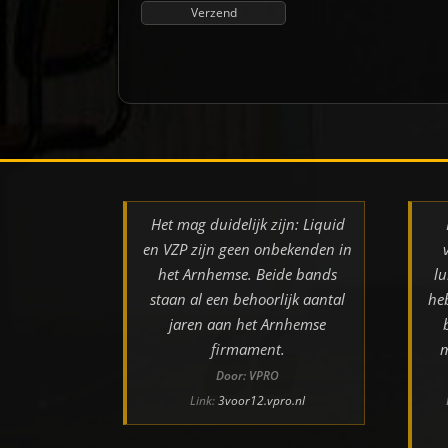
Het mag duidelijk zijn: Liquid
en VZP zijn geen onbekenden in
het Arnhemse. Beide bands
lu
staan al een behoorlijk aantal
he
jaren aan het Arnhemse
firmament.
m
Door: VPRO
Link:
3voor12.vpro.nl