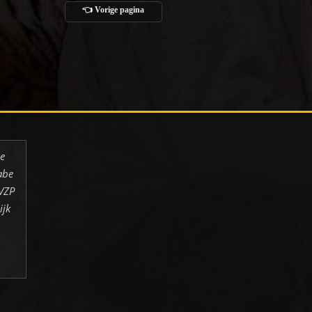
👈 Vorige pagina
de
abe
 VZP
ijk