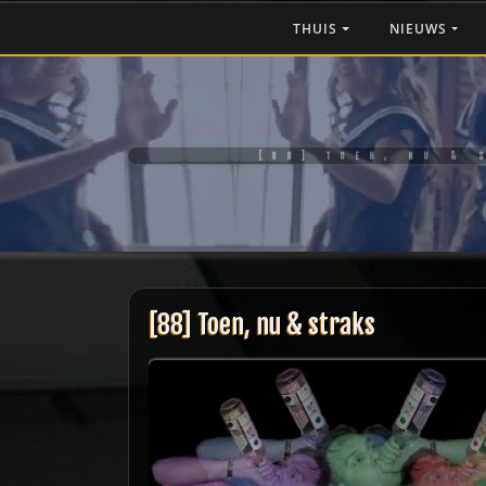
Ga
THUIS
NIEUWS
naar
de
inhoud
[88] TOEN, NU & 
[88] Toen, nu & straks