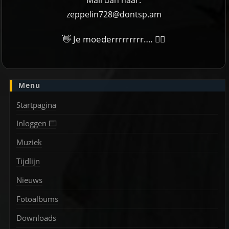
Mail dan naar:
zeppelin728@dontsp.am
👋 Je moederrrrrrrrr…. 🙋‍♀
Menu
Startpagina
Inloggen ⌨️
Muziek
Tijdlijn
Nieuws
Fotoalbums
Downloads