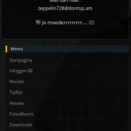
Mail dan naar:
zeppelin728@dontsp.am
👋 Je moederrrrrrrrr…. 🙋‍♀
Menu
Startpagina
Inloggen ⌨️
Muziek
Tijdlijn
Nieuws
Fotoalbums
Downloads