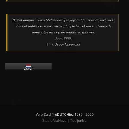
Bij het nummer ‘Vette Shit’ waarbij saxofonist Jur participeert, weet
VZP het publiek er weer helemaal bij te betrekken en deinen de
aanwezige mee op de sounds en grooves.
Door: VPRO
Link:
3voor12.vpro.nl
Dutch
Velp-Zuid Pro
DUTCH
iez 1989 - 2026
Studio ViaNova
|
Tooljunkie