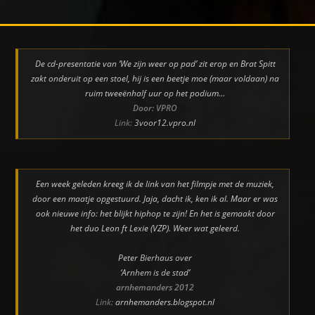
De cd-presentatie van ‘We zijn weer op pad’ zit erop en Brat Spitt
zakt onderuit op een stoel, hij is een beetje moe (maar voldaan) na
ruim tweeënhalf uur op het podium…
Door: VPRO
Link:
3voor12.vpro.nl
Een week geleden kreeg ik de link van het filmpje met de muziek,
door een maatje opgestuurd. Jaja, dacht ik, ken ik al. Maar er was
ook nieuwe info: het blijkt hiphop te zijn! En het is gemaakt door
het duo Leon ft Lexie (VZP). Weer wat geleerd.
Peter Bierhaus over
‘Arnhem is de stad’
arnhemanders 2012
Link:
arnhemanders.blogspot.nl