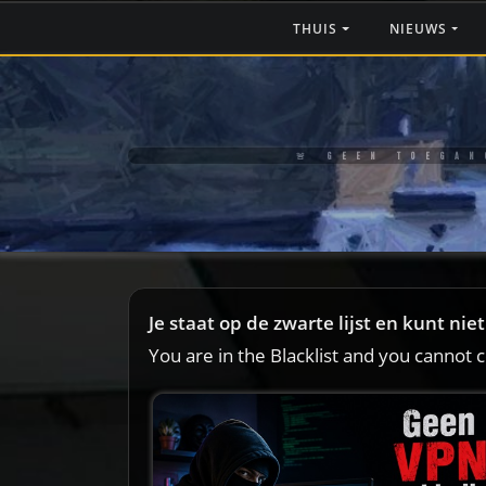
Ga
THUIS
NIEUWS
naar
de
inhoud
🚨 GEEN TOEGAN
Je staat op de zwarte lijst en kunt ni
You are in the Blacklist and you cannot 