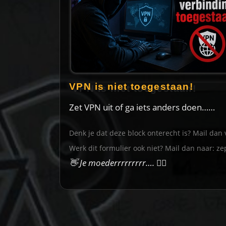
VPN is niet toegestaan!
Zet VPN uit of ga iets anders doen……
Denk je dat deze block onterecht is? Mail dan 
Werk dit formulier ook niet? Mail dan naar:
ze
👋 Je moederrrrrrrrr….
🙋‍♀️