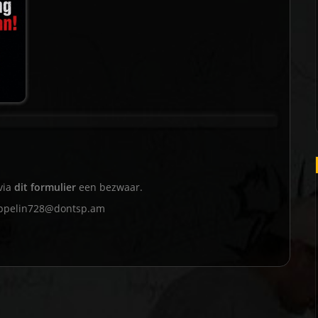
via
dit formulier
een bezwaar.
ppelin728@dontsp.am