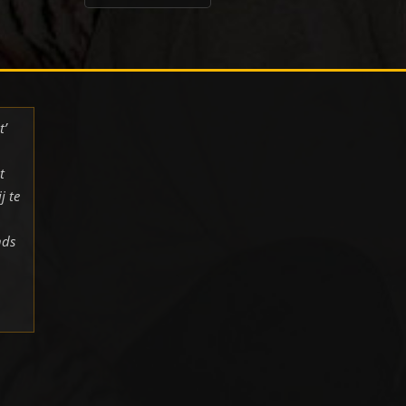
t’
t
j te
nds