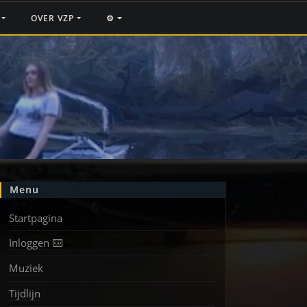
F
OVER VZP
⚙️
Menu
Startpagina
Inloggen ⌨️
Muziek
Tijdlijn