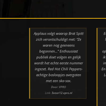
Applaus volgt waarop Brat Spitt
E
zich verontschuldigt met: “Ze
waren nog geeneens
begonnen…” Enthousiast
op
publiek doet volgen en gelijk
i
wordt het echte eerste nummer
i
ingezet. Red Hot Chili Peppers-
En
achtige basloopjes overgoten
L
met een ska-sax.
Door: VPRO
Link:
3voor12.vpro.nl