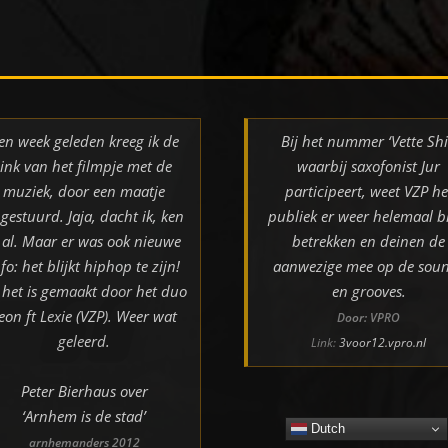
en week geleden kreeg ik de
Bij het nummer ‘Vette Shi
link van het filmpje met de
waarbij saxofonist Jur
muziek, door een maatje
participeert, weet VZP he
gestuurd. Jaja, dacht ik, ken
publiek er weer helemaal bi
k al. Maar er was ook nieuwe
betrekken en deinen de
nfo: het blijkt hiphop te zijn!
aanwezige mee op de sou
 het is gemaakt door het duo
en grooves.
eon ft Lexie (VZP). Weer wat
Door: VPRO
geleerd.
Link:
3voor12.vpro.nl
Peter Bierhaus over
‘Arnhem is de stad’
Dutch
arnhemanders 2012