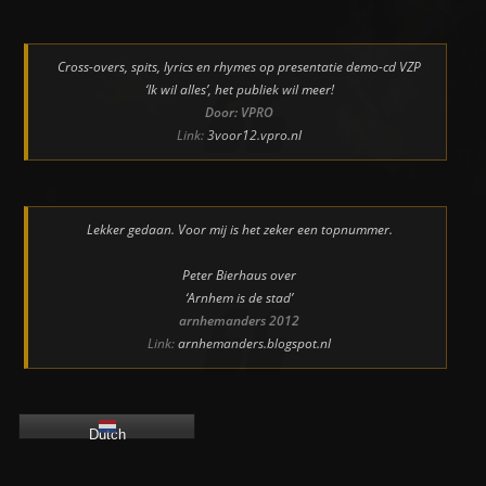
Cross-overs, spits, lyrics en rhymes op presentatie demo-cd VZP
‘Ik wil alles’, het publiek wil meer!
Door: VPRO
Link:
3voor12.vpro.nl
Lekker gedaan. Voor mij is het zeker een topnummer.
Peter Bierhaus over
‘Arnhem is de stad’
arnhemanders 2012
Link:
arnhemanders.blogspot.nl
Dutch