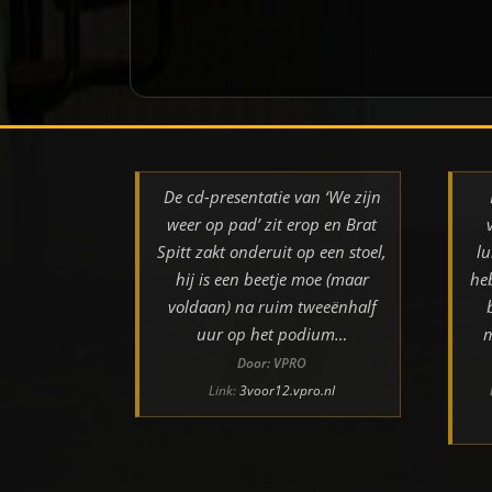
De cd-presentatie van ‘We zijn
weer op pad’ zit erop en Brat
Spitt zakt onderuit op een stoel,
lu
hij is een beetje moe (maar
he
voldaan) na ruim tweeënhalf
uur op het podium…
m
Door: VPRO
Link:
3voor12.vpro.nl