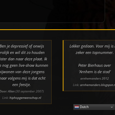
Ben je depressief of onwijs
Lekker gedaan. Voor mij is 
vrolijk en wil dit zo houden
zeker een topnummer.
ister dan naar deze plaat. Ik
b nog geen live-show kunnen
Peter Bierhaus over
bijwonen van deze jongens
‘Arnhem is de stad’
aar volgens mij is dat echt
arnhemanders 2012
een feestje.
Link:
arnhemanders.blogspot.n
Door: Alien
(30 september 2007)
Link:
hiphopgemeenschap.nl
Dutch