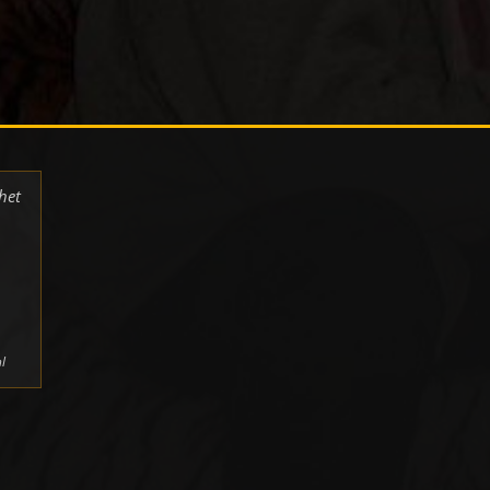
het
l