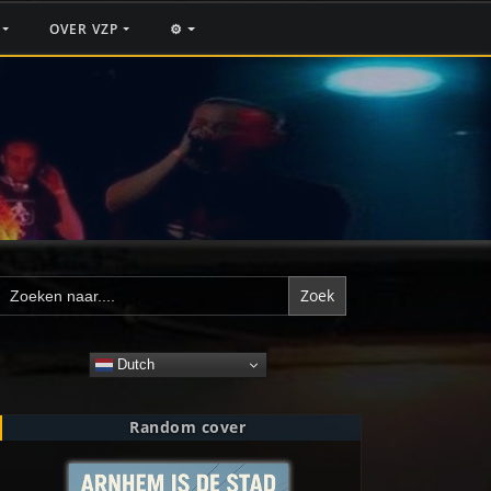
F
OVER VZP
⚙️
Zoek
naar:
Dutch
Random cover