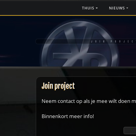
Ga
THUIS
NIEUWS
naar
de
inhoud
JOIN PROJEC
Join project
Neem contact op als je mee wilt doen m
Binnenkort meer info!