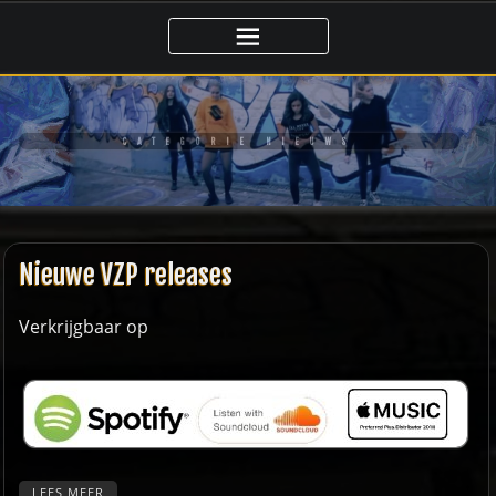
Ga
naar
de
inhoud
CATEGORIE NIEUWS
Nieuwe VZP releases
Verkrijgbaar op
LEES MEER