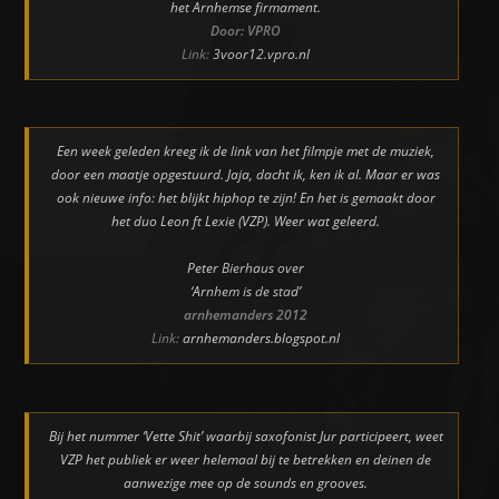
het Arnhemse firmament.
Door: VPRO
Link:
3voor12.vpro.nl
Een week geleden kreeg ik de link van het filmpje met de muziek,
door een maatje opgestuurd. Jaja, dacht ik, ken ik al. Maar er was
ook nieuwe info: het blijkt hiphop te zijn! En het is gemaakt door
het duo Leon ft Lexie (VZP). Weer wat geleerd.
Peter Bierhaus over
‘Arnhem is de stad’
arnhemanders 2012
Link:
arnhemanders.blogspot.nl
Bij het nummer ‘Vette Shit’ waarbij saxofonist Jur participeert, weet
VZP het publiek er weer helemaal bij te betrekken en deinen de
aanwezige mee op de sounds en grooves.