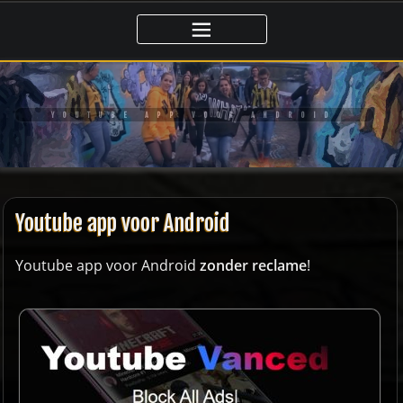
Ga
naar
de
inhoud
YOUTUBE APP VOOR ANDROID
Youtube app voor Android
Youtube app voor Android
zonder reclame
!