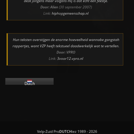
deze jongens maar volgens mij is dat echt een feestje.
Door: Alien
(30 september 2007)
Link:
hiphopgemeenschap.nl
Hun teksten overstijgen de enorme hoeveelheid wannabe gangstah
rappertjes, want VZP heeft tekstueel daadwerkelijk wat te vertellen.
Door: VPRO
Link:
3voor12.vpro.nl
Dutch
Velp-Zuid Pro
DUTCH
iez 1989 - 2026