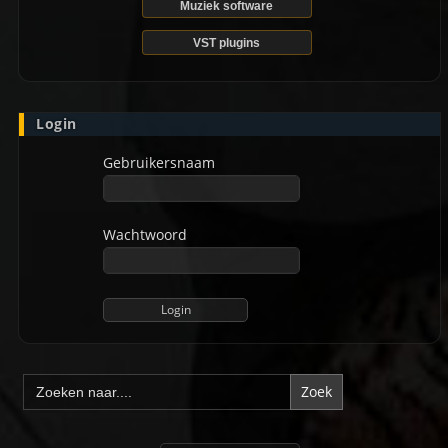
Muziek software
VST plugins
Login
Gebruikersnaam
Wachtwoord
Zoek
naar: