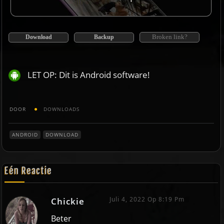
Broken link?
Download
Backup
LET OP: Dit is Android software!
DOOR
DOWNLOADS
ANDROID
DOWNLOAD
Eén Reactie
Juli 4, 2022 Op 8:19 Pm
Chickie
Beter