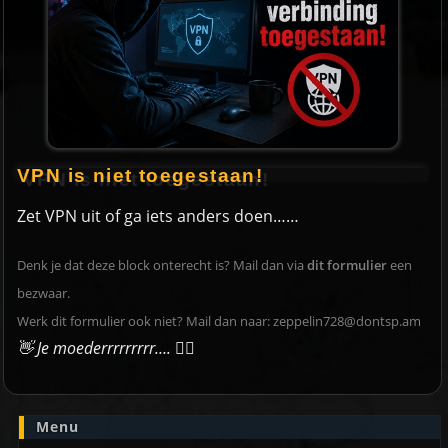
VPN is niet toegestaan!
Zet VPN uit of ga iets anders doen……
Denk je dat deze block onterecht is? Mail dan via
dit formulier
een
bezwaar.
Werk dit formulier ook niet? Mail dan naar:
zeppelin728@dontsp.am
👋 Je moederrrrrrrrr….
🙋‍♀️
Menu