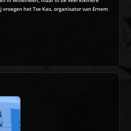
en in Willemeen, maar in de veel kleinere
j vroegen het Tse Kao, organisator van Ernem