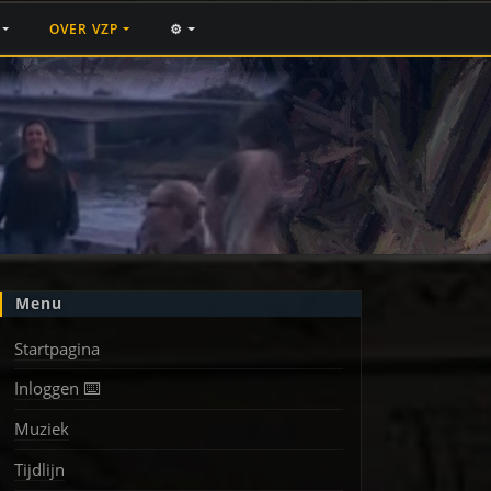
F
OVER VZP
⚙️
Menu
Startpagina
Inloggen ⌨️
Muziek
Tijdlijn