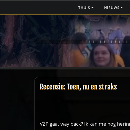
Ga
THUIS
NIEUWS
naar
de
inhoud
TAG INTERVI
Recensie: Toen, nu en straks
VZP gaat way back? Ik kan me nog herinn