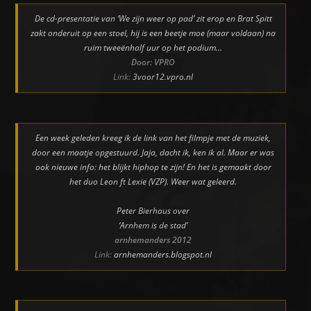
De cd-presentatie van ‘We zijn weer op pad’ zit erop en Brat Spitt
zakt onderuit op een stoel, hij is een beetje moe (maar voldaan) na
ruim tweeënhalf uur op het podium…
Door: VPRO
Link:
3voor12.vpro.nl
Een week geleden kreeg ik de link van het filmpje met de muziek,
door een maatje opgestuurd. Jaja, dacht ik, ken ik al. Maar er was
ook nieuwe info: het blijkt hiphop te zijn! En het is gemaakt door
het duo Leon ft Lexie (VZP). Weer wat geleerd.
Peter Bierhaus over
‘Arnhem is de stad’
arnhemanders 2012
Link:
arnhemanders.blogspot.nl