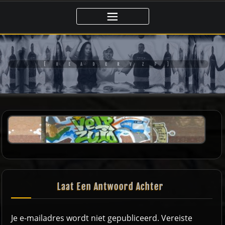
Ga
naar
de
inhoud
[ H E A D E R V Z P ]
Laat Een Antwoord Achter
Je e-mailadres wordt niet gepubliceerd.
Vereiste