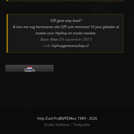
VZP gaat way back?
Ik kan me nog herinneren dat VZP zich minimaal 10 jaar geleden al
inzette voor HipHop en tracks maakte.
Door: Alien
(30 september 2007)
Link:
hiphopgemeenschap.nl
Dutch
Velp-Zuid Pro
DUTCH
iez 1989 - 2026
Studio ViaNova
|
Tooljunkie