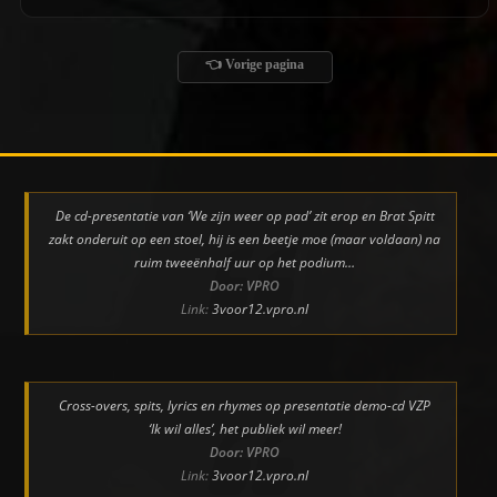
👈 Vorige pagina
De cd-presentatie van ‘We zijn weer op pad’ zit erop en Brat Spitt
zakt onderuit op een stoel, hij is een beetje moe (maar voldaan) na
ruim tweeënhalf uur op het podium…
Door: VPRO
Link:
3voor12.vpro.nl
Cross-overs, spits, lyrics en rhymes op presentatie demo-cd VZP
‘Ik wil alles’, het publiek wil meer!
Door: VPRO
Link:
3voor12.vpro.nl