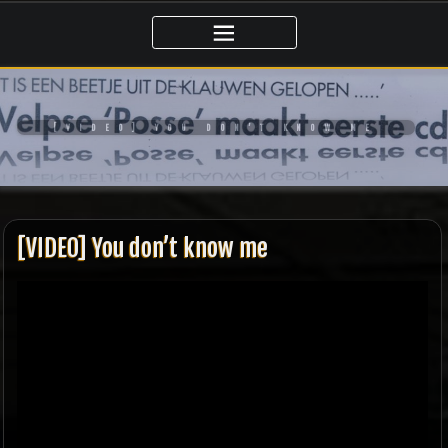
Ga
naar
de
inhoud
[VIDEO] YOU DON’T KNOW ME
[VIDEO] You don’t know me