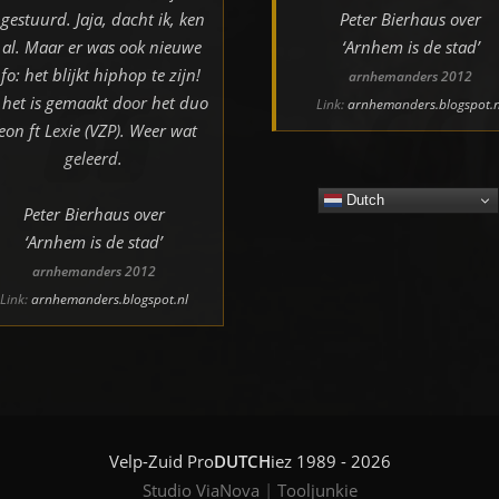
gestuurd. Jaja, dacht ik, ken
Peter Bierhaus over
k al. Maar er was ook nieuwe
‘Arnhem is de stad’
nfo: het blijkt hiphop te zijn!
arnhemanders 2012
 het is gemaakt door het duo
Link:
arnhemanders.blogspot.n
eon ft Lexie (VZP). Weer wat
geleerd.
Dutch
Peter Bierhaus over
‘Arnhem is de stad’
arnhemanders 2012
Link:
arnhemanders.blogspot.nl
Velp-Zuid Pro
DUTCH
iez 1989 - 2026
Studio ViaNova
|
Tooljunkie