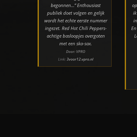
begonnen…” Enthousiast
op
publiek doet volgen en gelijk
i
wordt het echte eerste nummer
i
ingezet. Red Hot Chili Peppers-
En
achtige basloopjes overgoten
L
met een ska-sax.
Door: VPRO
Link:
3voor12.vpro.nl