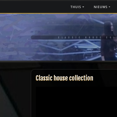
Ga
THUIS
NIEUWS
naar
de
inhoud
CLASSIC HOUSE COL
Classic house collection