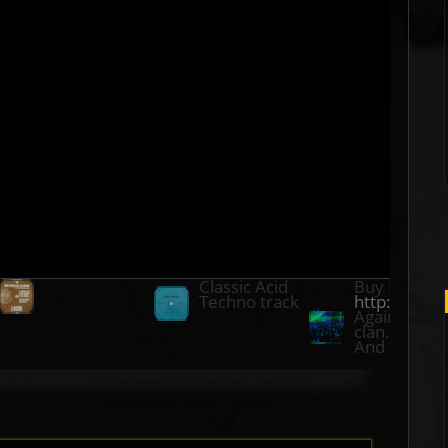
Classic Acid
Buy Here :
Techno track
http://www
Again a sup
clan.
And again a