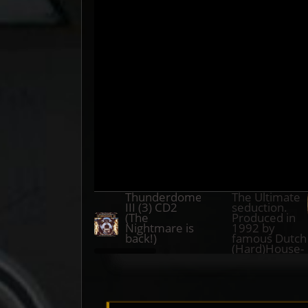
Thunderdome
The Ultimate
III (3) CD2
seduction.
(The
Produced in
Nightmare is
1992 by
back!)
famous Dutch
(Hard)House-
DJ &
Producers
Addy van der
Zwan and
Koen