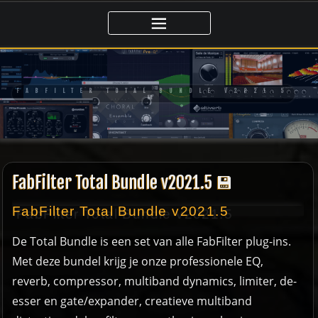
Ga
naar
de
inhoud
FABFILTER TOTAL BUNDLE V2021.5
💾
FabFilter Total Bundle v2021.5 💾
FabFilter Total Bundle v2021.5
De Total Bundle is een set van alle FabFilter plug-ins.
Met deze bundel krijg je onze professionele EQ,
reverb, compressor, multiband dynamics, limiter, de-
esser en gate/expander, creatieve multiband