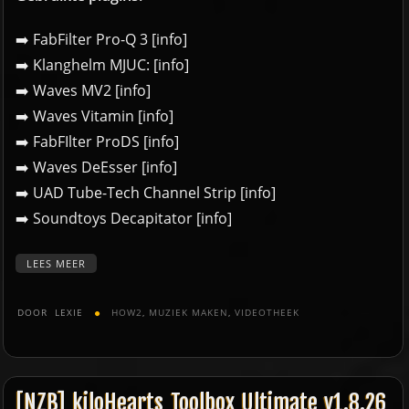
➡️ FabFilter Pro-Q 3 [
info
]
➡️ Klanghelm MJUC: [
info
]
➡️ Waves MV2 [
info
]
➡️ Waves Vitamin [
info
]
➡️ FabFIlter ProDS [
info
]
➡️ Waves DeEsser [
info
]
➡️ UAD Tube-Tech Channel Strip [
info
]
➡️ Soundtoys Decapitator [
info
]
LEES MEER
DOOR
LEXIE
HOW2
,
MUZIEK MAKEN
,
VIDEOTHEEK
[NZB] kiloHearts Toolbox Ultimate v1.8.26