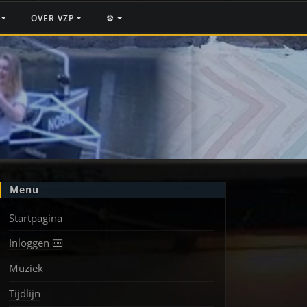
F
OVER VZP
⚙️
Menu
Startpagina
Inloggen ⌨️
Muziek
Tijdlijn