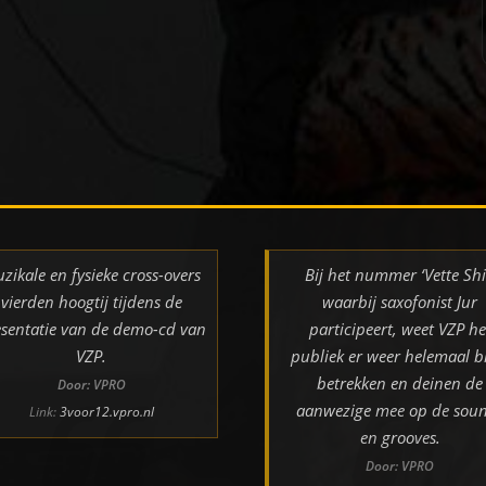
zikale en fysieke cross-overs
Bij het nummer ‘Vette Shi
vierden hoogtij tijdens de
waarbij saxofonist Jur
sentatie van de demo-cd van
participeert, weet VZP he
VZP.
publiek er weer helemaal bi
betrekken en deinen de
Door: VPRO
aanwezige mee op de sou
Link:
3voor12.vpro.nl
en grooves.
Door: VPRO