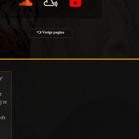
👈 Vorige pagina
t’
t
j te
nds