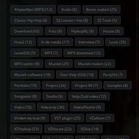
Afspeellijst (MP3)
(12)
Audio
(6)
Beats maken
(25)
Classic Hip-Hop
(8)
DJ Liveset / mix
(8)
DJ Tools
(5)
Download
(43)
Foto
(9)
HiphopNL
(9)
House
(9)
How2
(12)
In de media
(17)
Interview
(7)
Lexie
(35)
Lexie026
(5)
MP3
(7)
MP3 download
(12)
MP3 speler
(8)
Muziek
(25)
Muziek maken
(22)
Muziek software
(18)
Over Velp (Gld)
(10)
PartyVid
(7)
Portfolio
(19)
Project
(24)
Project 90
(7)
Samples
(8)
Songtekst
(8)
Studio
(9)
Velp-Zuid video
(12)
Video
(76)
Videoclip
(36)
VideoPlaylist
(9)
Vinden wij leuk
(9)
VST plugin
(25)
VZalbum
(7)
VZHiphop
(53)
VZHouse
(22)
VZlive
(14)