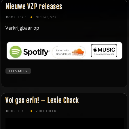
Nieuwe VZP releases
DOOR
LEXIE
NIEUWS
,
VZP
Verkrijgbaar op
LEES MEER
Vol gas erin! – Lexie Chack
DOOR
LEXIE
VIDEOTHEEK