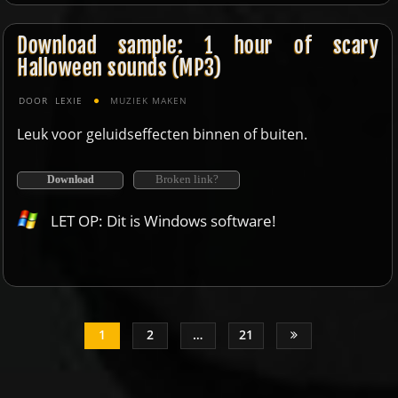
Download sample: 1 hour of scary
Halloween sounds (MP3)
DOOR
LEXIE
MUZIEK MAKEN
Leuk voor geluidseffecten binnen of buiten.
Broken link?
Download
LET OP: Dit is Windows software!
1
2
…
21