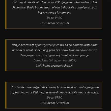
Het mag duidelijk zijn: Liquid en VZP zijn geen onbekenden in het
Arnhemse. Beide bands staan al een behoorlijk aantal jaren aan
het Arnhemse firmament.
Door: VPRO
Link:
3voor12.vpro.nl
Ben je depressief of onwijs vrolijk en wil dit zo houden luister dan
naar deze plaat. Ik heb nog geen live-show kunnen bijwonen van
deze jongens maar volgens mij is dat echt een feestje.
Door: Alien
(30 september 2007)
Link:
hiphopgemeenschap.nl
Hun teksten overstijgen de enorme hoeveelheid wannabe gangstah
rappertjes, want VZP heeft tekstueel daadwerkelijk wat te vertellen.
Door: VPRO
Link:
3voor12.vpro.nl