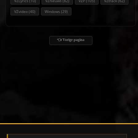
VZLyrics
(10)
VZnieuws
(82)
VZP
(105)
VZtrack
(62)
VZvideo
(40)
Windows
(29)
👈 Vorige pagina