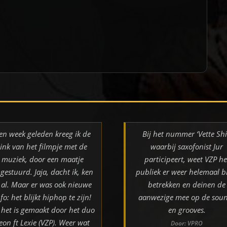
en week geleden kreeg ik de
Bij het nummer ‘Vette Shi
link van het filmpje met de
waarbij saxofonist Jur
muziek, door een maatje
participeert, weet VZP he
gestuurd. Jaja, dacht ik, ken
publiek er weer helemaal bi
k al. Maar er was ook nieuwe
betrekken en deinen de
nfo: het blijkt hiphop te zijn!
aanwezige mee op de sou
 het is gemaakt door het duo
en grooves.
eon ft Lexie (VZP). Weer wat
Door: VPRO