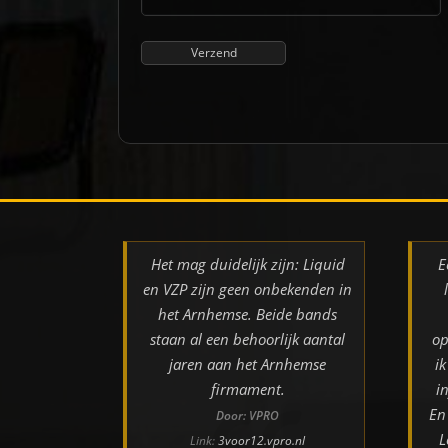
Het mag duidelijk zijn: Liquid
E
en VZP zijn geen onbekenden in
het Arnhemse. Beide bands
staan al een behoorlijk aantal
op
jaren aan het Arnhemse
i
firmament.
i
En
Door: VPRO
L
Link:
3voor12.vpro.nl