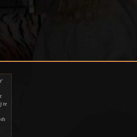
t’
t
j te
nds