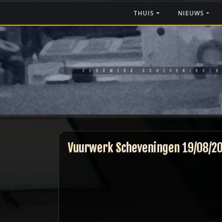
Ga
THUIS
NIEUWS
naar
de
inhoud
VUURWERK SCHEVENINGEN
Vuurwerk Scheveningen 19/08/2