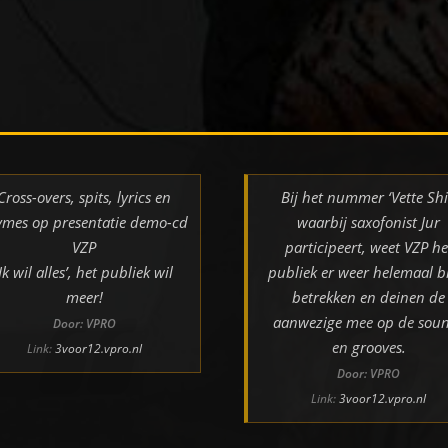
Cross-overs, spits, lyrics en
Bij het nummer ‘Vette Shi
ymes op presentatie demo-cd
waarbij saxofonist Jur
VZP
participeert, weet VZP he
‘Ik wil alles’, het publiek wil
publiek er weer helemaal bi
meer!
betrekken en deinen de
aanwezige mee op de sou
Door: VPRO
en grooves.
Link:
3voor12.vpro.nl
Door: VPRO
Link:
3voor12.vpro.nl