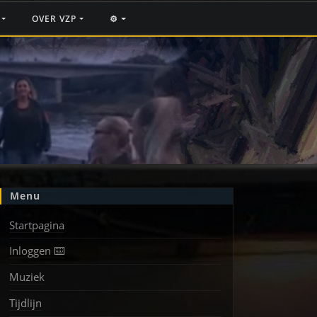
F
OVER VZP
⚙️
Menu
Startpagina
Inloggen ⌨️
Muziek
Tijdlijn