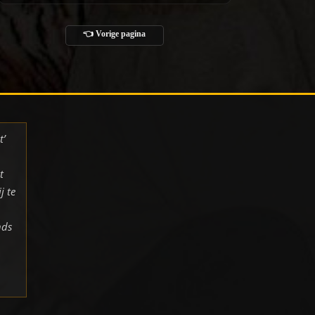
👈 Vorige pagina
t’
t
j te
nds