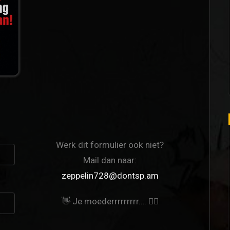
Werk dit formulier ook niet?
Mail dan naar:
zeppelin728@dontsp.am
👋 Je moederrrrrrrrr…. 🙋‍♀