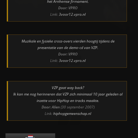
het Arnhemse firmament.
Door: VPRO
Link:
3voor12.vpro.nl
Muzikale en fysieke cross-overs vierden hoogtij tijdens de
presentatie van de demo-cd van VZP.
Door: VPRO
Link:
3voor12.vpro.nl
VZP gaat way back?
Ik kan me nog herinneren dat VZP zich minimaal 10 jaar geleden al
inzette voor HipHop en tracks maakte.
Door: Alien
(30 september 2007)
Link:
hiphopgemeenschap.nl