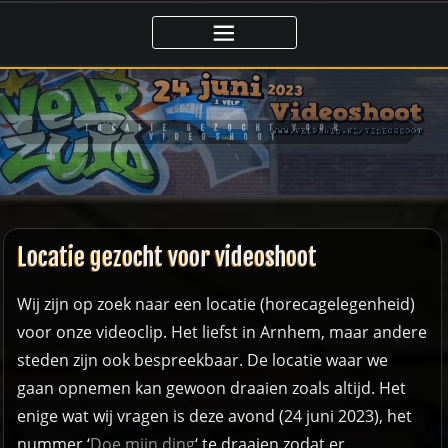
Ga
naar
de
inhoud
LOCATIE GEZOCHT VOOR
VIDEOSHOOT
Locatie gezocht voor videoshoot
Wij zijn op zoek naar een locatie (horecagelegenheid)
voor onze videoclip. Het liefst in Arnhem, maar andere
steden zijn ook bespreekbaar. De locatie waar we
gaan opnemen kan gewoon draaien zoals altijd. Het
enige wat wij vragen is deze avond (24 juni 2023), het
nummer ‘
Doe mijn ding
‘ te draaien zodat er