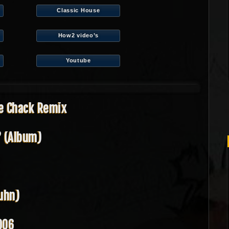
Classic House
How2 video’s
Youtube
ie Chack Remix
? (Album)
uhn)
006