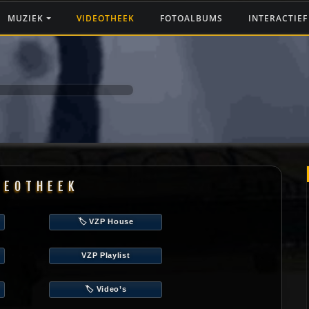
MUZIEK
VIDEOTHEEK
FOTOALBUMS
INTERACTIE
DEOTHEEK
🏷️ VZP House
VZP Playlist
🏷️ Video’s