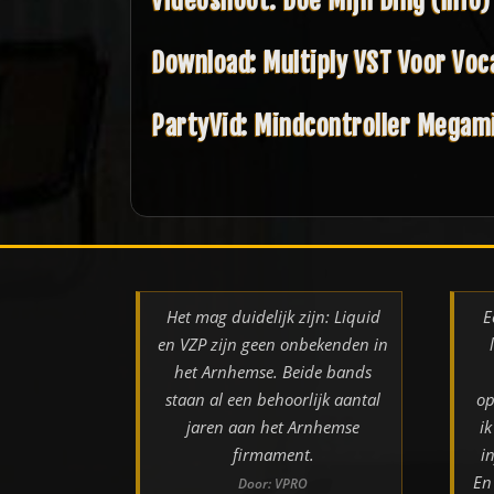
Videoshoot: Doe Mijn Ding (Info)
Download: Multiply VST Voor Voc
PartyVid: Mindcontroller Megam
Het mag duidelijk zijn: Liquid
E
en VZP zijn geen onbekenden in
het Arnhemse. Beide bands
staan al een behoorlijk aantal
op
jaren aan het Arnhemse
i
firmament.
i
En
Door: VPRO