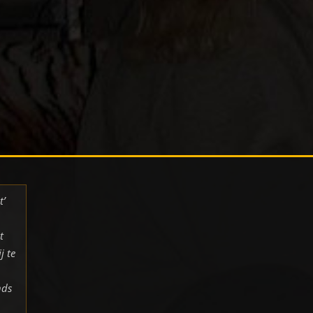
t’
t
j te
nds