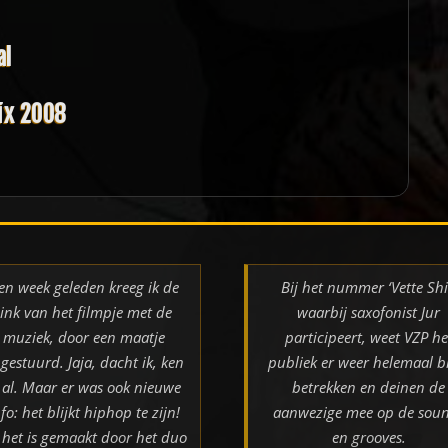
al
ix 2008
en week geleden kreeg ik de
Bij het nummer ‘Vette Shi
link van het filmpje met de
waarbij saxofonist Jur
muziek, door een maatje
participeert, weet VZP he
gestuurd. Jaja, dacht ik, ken
publiek er weer helemaal bi
k al. Maar er was ook nieuwe
betrekken en deinen de
nfo: het blijkt hiphop te zijn!
aanwezige mee op de sou
 het is gemaakt door het duo
en grooves.