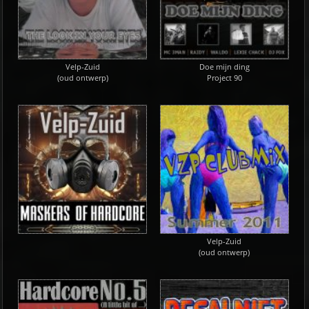
Velp-Zuid
Doe mijn ding
(oud ontwerp)
Project 90
Velp-Zuid
(oud ontwerp)