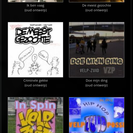
Ik ben vaag
De meest gezochte
(oud ontwerp)
(oud ontwerp)
Criminele gekke
Doe mijn ding
(oud ontwerp)
(oud ontwerp)