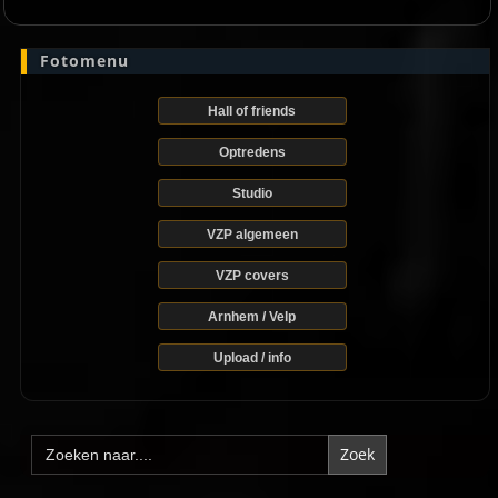
Fotomenu
Hall of friends
Optredens
Studio
VZP algemeen
VZP covers
Arnhem / Velp
Upload / info
Zoek
naar: