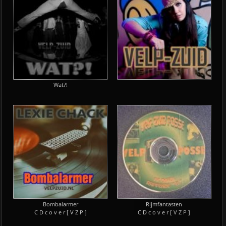
Wat?!
Bombalarmer
Rijmfantasten
C D c o v e r [ V Z P ]
C D c o v e r [ V Z P ]