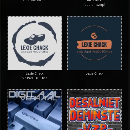
Mooi was die tijd
MC Chack
(oud ontwerp)
Lexie Chack
Lexie Chack
VZ ProDUTCHiez