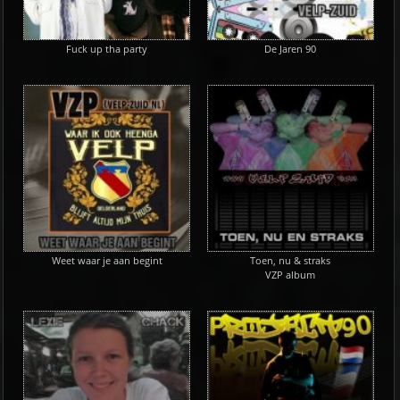
Fuck up tha party
De Jaren 90
Weet waar je aan begint
Toen, nu & straks
VZP album