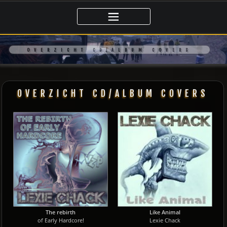
Ga
naar
de
inhoud
OVERZICHT CD/ALBUM COVERS
OVERZICHT CD/ALBUM COVERS
The rebirth
Like Animal
of Early Hardcore!
Lexie Chack