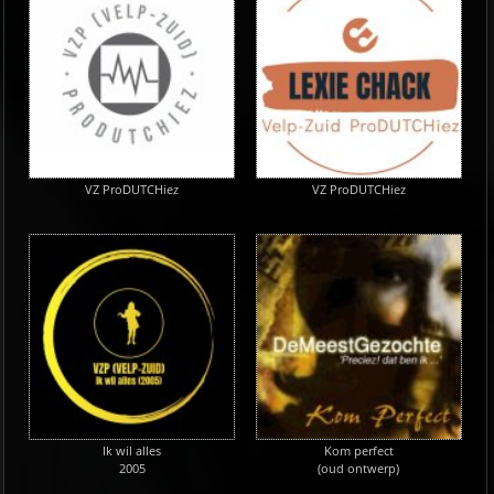
VZ ProDUTCHiez
VZ ProDUTCHiez
Ik wil alles
Kom perfect
2005
(oud ontwerp)