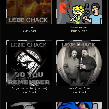
Gekke snoet
Flauwe rappers
Lexie Chack
Jerris & Lexie
Do you remember (the time)
Lexie Chack DJ set
Lexie Chack
Lexie Chack