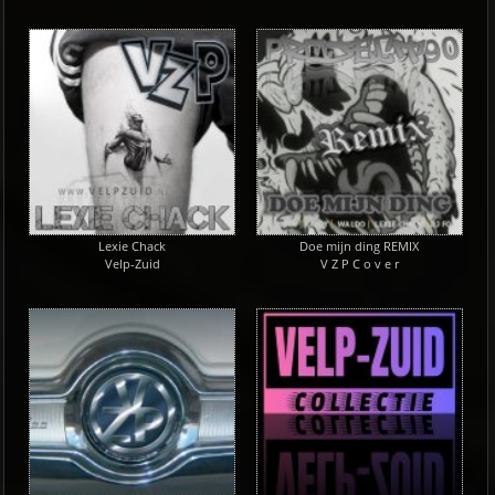
Lexie Chack
Doe mijn ding REMIX
Velp-Zuid
V Z P C o v e r