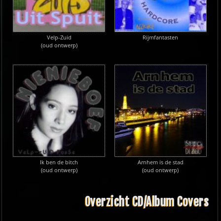
Velp-Zuid
Rijmfantasten
(oud ontwerp)
Ik ben de bitch
Arnhem is de stad
(oud ontwerp)
(oud ontwerp)
Overzicht CD/Album Covers