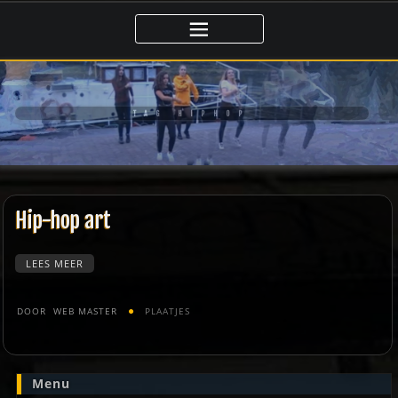
Ga
naar
de
inhoud
TAG HIPHOP
Hip-hop art
LEES MEER
DOOR
WEB MASTER
PLAATJES
Menu