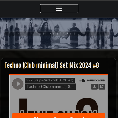
Ga
naar
de
inhoud
TAG PARTYMIX
Techno (Club minimal) Set Mix 2024 #8