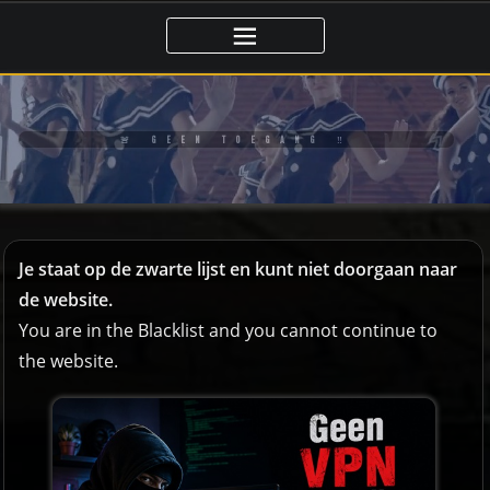
Ga
naar
de
inhoud
🚨 GEEN TOEGANG ‼️
Je staat op de zwarte lijst en kunt niet doorgaan naar
de website.
You are in the Blacklist and you cannot continue to
the website.