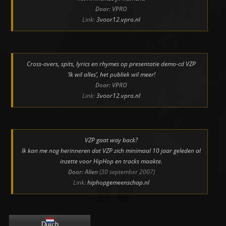
Door: VPRO
Link:
3voor12.vpro.nl
Cross-overs, spits, lyrics en rhymes op presentatie demo-cd VZP
‘Ik wil alles’, het publiek wil meer!
Door: VPRO
Link:
3voor12.vpro.nl
VZP gaat way back?
Ik kan me nog herinneren dat VZP zich minimaal 10 jaar geleden al
inzette voor HipHop en tracks maakte.
Door: Alien
(30 september 2007)
Link:
hiphopgemeenschap.nl
Dutch