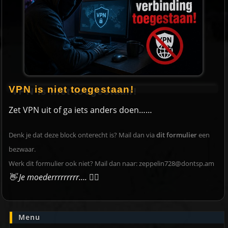
VPN is niet toegestaan!
Zet VPN uit of ga iets anders doen……
Denk je dat deze block onterecht is? Mail dan via
dit formulier
een
bezwaar.
Werk dit formulier ook niet? Mail dan naar:
zeppelin728@dontsp.am
👋 Je moederrrrrrrrr….
🙋‍♀️
Menu