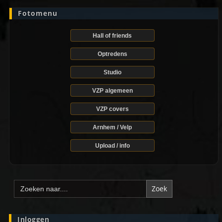
Fotomenu
Hall of friends
Optredens
Studio
VZP algemeen
VZP covers
Arnhem / Velp
Upload / info
Zoek
naar:
Inloggen