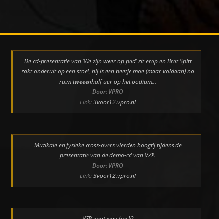
De cd-presentatie van ‘We zijn weer op pad’ zit erop en Brat Spitt
zakt onderuit op een stoel, hij is een beetje moe (maar voldaan) na
ruim tweeënhalf uur op het podium…
Door: VPRO
Link:
3voor12.vpro.nl
Muzikale en fysieke cross-overs vierden hoogtij tijdens de
presentatie van de demo-cd van VZP.
Door: VPRO
Link:
3voor12.vpro.nl
VZP gaat way back?