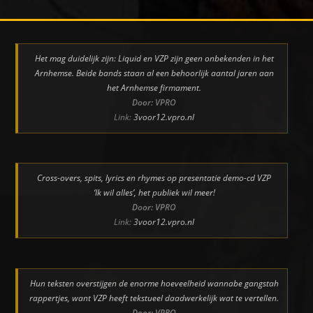
Het mag duidelijk zijn: Liquid en VZP zijn geen onbekenden in het
Arnhemse. Beide bands staan al een behoorlijk aantal jaren aan
het Arnhemse firmament.
Door: VPRO
Link:
3voor12.vpro.nl
Cross-overs, spits, lyrics en rhymes op presentatie demo-cd VZP
‘Ik wil alles’, het publiek wil meer!
Door: VPRO
Link:
3voor12.vpro.nl
Hun teksten overstijgen de enorme hoeveelheid wannabe gangstah
rappertjes, want VZP heeft tekstueel daadwerkelijk wat te vertellen.
Door: VPRO