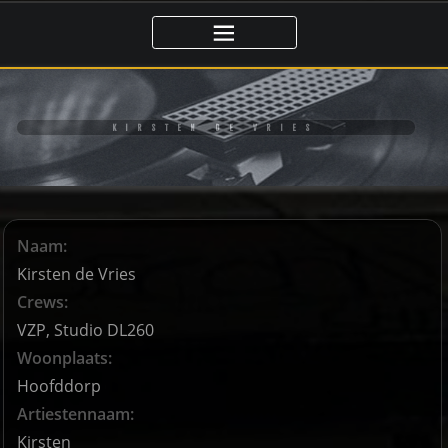
Ga
naar
de
inhoud
KIRSTEN DE VRIES
Naam:
Kirsten de Vries
Crews:
VZP, Studio DL260
Woonplaats:
Hoofddorp
Artiestennaam:
Kirsten