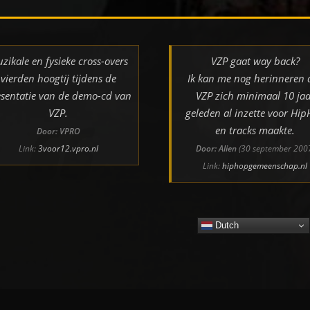
zikale en fysieke cross-overs
VZP gaat way back?
vierden hoogtij tijdens de
Ik kan me nog herinneren 
sentatie van de demo-cd van
VZP zich minimaal 10 jaa
VZP.
geleden al inzette voor Hi
en tracks maakte.
Door: VPRO
Link:
3voor12.vpro.nl
Door: Alien
(30 september 200
Link:
hiphopgemeenschap.nl
Dutch