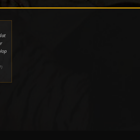
dat
r
pHop
7)