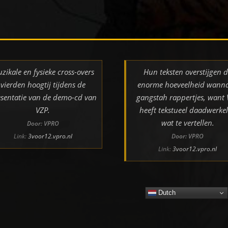
zikale en fysieke cross-overs
Hun teksten overstijgen 
vierden hoogtij tijdens de
enorme hoeveelheid wann
sentatie van de demo-cd van
gangstah rappertjes, want
VZP.
heeft tekstueel daadwerkel
wat te vertellen.
Door: VPRO
Link:
3voor12.vpro.nl
Door: VPRO
Link:
3voor12.vpro.nl
Dutch