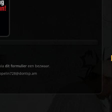
via
dit formulier
een bezwaar.
ppelin728@dontsp.am