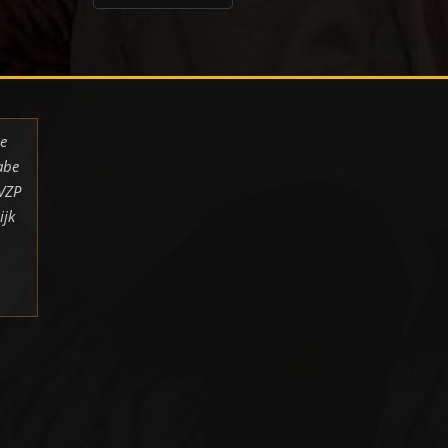
de
abe
 VZP
ijk