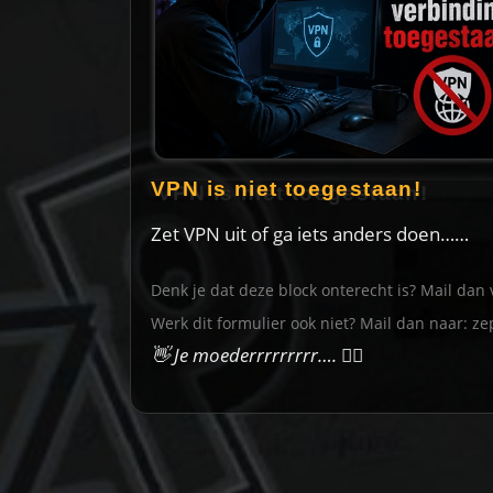
VPN is niet toegestaan!
Zet VPN uit of ga iets anders doen……
Denk je dat deze block onterecht is? Mail dan 
Werk dit formulier ook niet? Mail dan naar:
ze
👋 Je moederrrrrrrrr….
🙋‍♀️