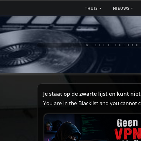
Ga
THUIS
NIEUWS
naar
de
inhoud
🚨 GEEN TOEGAN
Je staat op de zwarte lijst en kunt ni
You are in the Blacklist and you cannot 