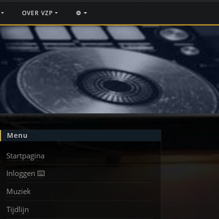
F
OVER VZP
⚙️
Menu
Startpagina
Inloggen ⌨️
Muziek
Tijdlijn