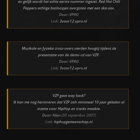
en gelijk wordt het echte eerste nummer ingezet. Red Hot Chili
Peppers-achtige basloopjes overgoten met een ska-sax.
Door: VPRO
Link:
3voor12.vpro.nl
Muzikale en fysieke cross-overs vierden hoogtij tijdens de
presentatie van de demo-cd van VZP.
Door: VPRO
Link:
3voor12.vpro.nl
VZP gaat way back?
Ik kan me nog herinneren dat VZP zich minimaal 10 jaar geleden al
inzette voor HipHop en tracks maakte.
Door: Alien
(30 september 2007)
Link:
hiphopgemeenschap.nl