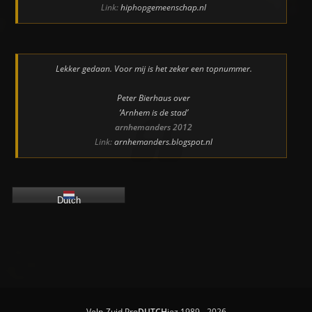
Link:
hiphopgemeenschap.nl
Lekker gedaan. Voor mij is het zeker een topnummer.
Peter Bierhaus over
‘Arnhem is de stad’
arnhemanders 2012
Link:
arnhemanders.blogspot.nl
Dutch
Velp-Zuid Pro
DUTCH
iez 1989 - 2026