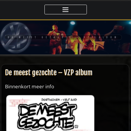
Ga
naar
de
inhoud
DE MEEST GEZOCHTE – VZP ALBUM
De meest gezochte – VZP album
Binnenkort meer info