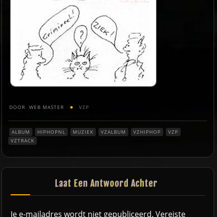
DOOR
WEB MASTER
VZP
ALBUM
HIPHOPNL
MUZIEK
VZALBUM
VZHIPHOP
VZP
VZTRACK
Laat Een Antwoord Achter
Je e-mailadres wordt niet gepubliceerd.
Vereiste